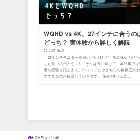
WQHD vs 4K、27インチに合うの
どっち？ 実体験から詳しく解説
2025.06.27
「27インチモニターを買いたいけれど、WQHDと4Kど
ちが良いのだろう…?」 そんな方に向けて、本記事では
者の経験を踏まえて、27インチにはどちらの解像度がお
すすめなのか解説していきます。 筆者のPCモニ...
HOME
タグ : 4K