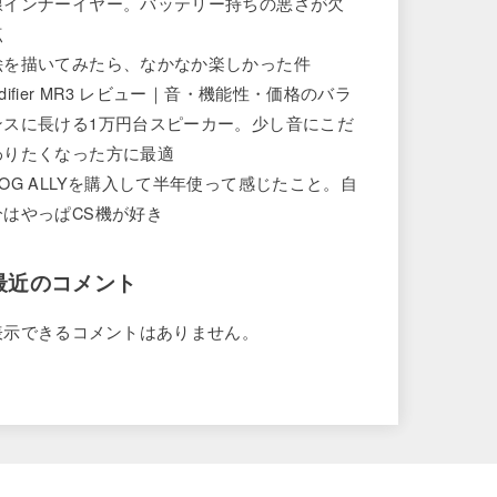
線インナーイヤー。バッテリー持ちの悪さが欠
点
絵を描いてみたら、なかなか楽しかった件
difier MR3 レビュー｜音・機能性・価格のバラ
ンスに長ける1万円台スピーカー。少し音にこだ
わりたくなった方に最適
ROG ALLYを購入して半年使って感じたこと。自
分はやっぱCS機が好き
最近のコメント
表示できるコメントはありません。