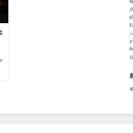
E
は
っ
筆