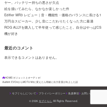
ヤー。バッテリー持ちの悪さが欠点
絵を描いてみたら、なかなか楽しかった件
Edifier MR3 レビュー｜音・機能性・価格のバランスに長ける1
万円台スピーカー。少し音にこだわりたくなった方に最適
ROG ALLYを購入して半年使って感じたこと。自分はやっぱCS
機が好き
最近のコメント
表示できるコメントはありません。
HOME
ガジェットとオーディオ
Audient EVO4からMOTU M2に変えたら明確に出力音質が向上した話
モブぐらしについて
プライバシーポリシー
免責事項
お問い合わせ
© 2026
モブぐらし
All Rights Reserved.