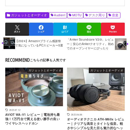
ガジェットとオーディオ
Audient
MOTU
デスク周り
音楽
ポスト
シェア
はてブ
送る
Pocket
「Anker Soundcore V20i」レビュ
【2024】Amazonプライム感謝祭
ー｜安心のAnkerクオリティ。初め
で気になっているPCスピーカー5選
てのオープンイヤーにぴったり
RECOMMEND
ガジェットとオーディオ
ガジェットとオーディオ
2025.07.12
AVIOT WA-V1 レビュー｜電池持ち最
2025.06.04
強！1万円台で買える使い勝手の良い
オーディオテクニカ ATH-M60x レビュ
ワイヤレスヘッドホン
ー｜クリアな高音とタイトな低音。軽
さやシンプルな見た目も魅力的なヘッ