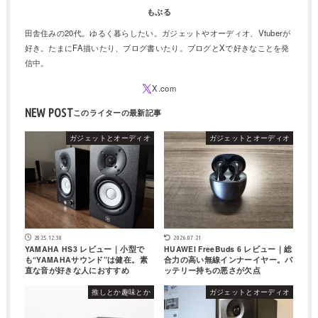
もぶる
田舎住みの20代。ゆるく暮らしたい。ガジェットやオーディオ、Vtuberが
好き。たまにFA描いたり、ブログ書いたり。ブログとXで好きなことを発
信中。
NEW POST
ガジェットとオーディオ
ガジェットとオーディオ
2025.12.30
2026.07.21
YAMAHA HS3 レビュー｜小型で
HUAWEI FreeBuds 6 レビュー｜総
も“YAMAHAサウンド”は健在。素
合力の高い無線インナーイヤー。バ
直な音が好きな人におすすめ
ッテリー持ちの悪さが欠点
推しとか趣味とか
ガジェットとオーディオ